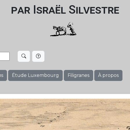
par Israël Silvestre
ms
Étude Luxembourg
Filigranes
À propos