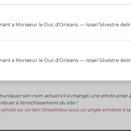
 Monsieur le Duc d'Orleans. — Israel Silvestre delin. et 
 Monsieur le Duc d'Orleans. — Israel Silvestre delin. et 
niquer son nom actuel s'il a changé, une photo prise à 
ibuer à l'enrichissement du site !
ne photo ou un lien StreetView sous un angle similaire à l