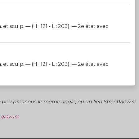
sculp. — (H : 121 - L : 203). — 2e état avec
sculp. — (H : 121 - L : 203). — 2e état avec
peu près sous le même angle, ou un lien StreetView si
a gravure