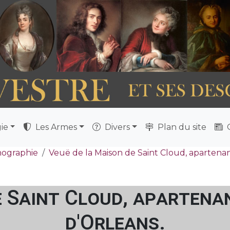
ie
Les Armes
Divers
Plan du site
Q
nographie
Veuë de la Maison de Saint Cloud, apartenan
e Saint Cloud, apartena
d'Orleans.