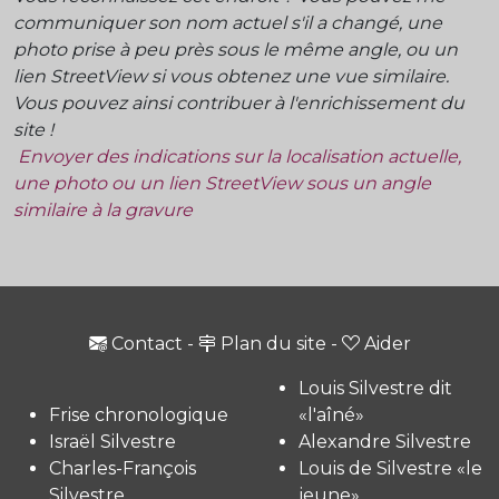
communiquer son nom actuel s'il a changé, une
photo prise à peu près sous le même angle, ou un
lien StreetView si vous obtenez une vue similaire.
Vous pouvez ainsi contribuer à l'enrichissement du
site !
Envoyer des indications sur la localisation actuelle,
une photo ou un lien StreetView sous un angle
similaire à la gravure
Contact
-
Plan du site
-
Aider
Louis Silvestre dit
Frise chronologique
«l'aîné»
Israël Silvestre
Alexandre Silvestre
Charles-François
Louis de Silvestre «le
Silvestre
jeune»