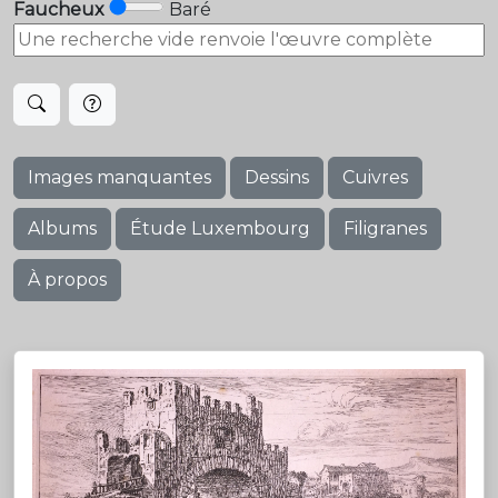
Faucheux
Baré
Images manquantes
Dessins
Cuivres
Albums
Étude Luxembourg
Filigranes
À propos