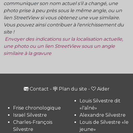
communiquer son nom actuel s'il a changé, une
photo prise à peu près sous le même angle, ou un
lien StreetView si vous obtenez une vue similaire.
Vous pouvez ainsi contribuer à l'enrichissement du
site !
Envoyer des indications sur la localisation actuelle,
une photo ou un lien StreetView sous un angle
similaire à la gravure
Contact
-
Plan du site
-
Aider
Louis Silvestre dit
Frise chronologique
«l'aîné»
Israël Silvestre
Alexandre Silvestre
Charles-François
Louis de Silvestre «le
Silvestre
jeune»