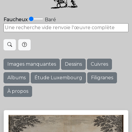
Faucheux
Baré
Images manquantes
Dessins
Cuivres
Albums
Étude Luxembourg
Filigranes
À propos