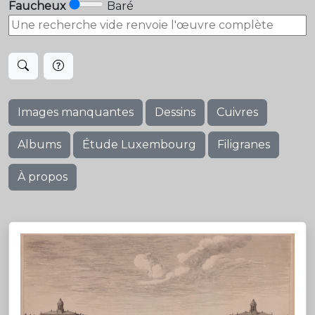
Faucheux
Baré
Images manquantes
Dessins
Cuivres
Albums
Étude Luxembourg
Filigranes
À propos