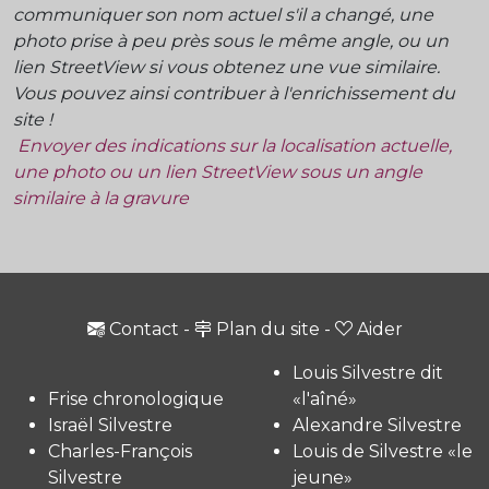
communiquer son nom actuel s'il a changé, une
photo prise à peu près sous le même angle, ou un
lien StreetView si vous obtenez une vue similaire.
Vous pouvez ainsi contribuer à l'enrichissement du
site !
Envoyer des indications sur la localisation actuelle,
une photo ou un lien StreetView sous un angle
similaire à la gravure
Contact
-
Plan du site
-
Aider
Louis Silvestre dit
Frise chronologique
«l'aîné»
Israël Silvestre
Alexandre Silvestre
Charles-François
Louis de Silvestre «le
Silvestre
jeune»