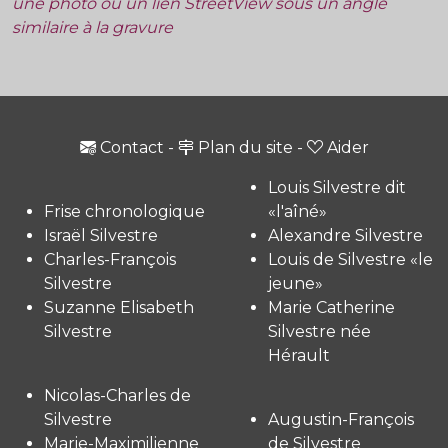
une photo ou un lien StreetView sous un angle
similaire à la gravure
Contact
-
Plan du site
-
Aider
Louis Silvestre dit
Frise chronologique
«l'aîné»
Israël Silvestre
Alexandre Silvestre
Charles-François
Louis de Silvestre «le
Silvestre
jeune»
Suzanne Elisabeth
Marie Catherine
Silvestre
Silvestre née
Hérault
Nicolas-Charles de
Silvestre
Augustin-François
Marie-Maximilienne
de Silvestre