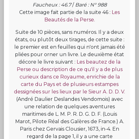
Faucheux : 46.7
/
Baré : N° 988
Cette image fait partie de la suite 46 :
Les
Beautés de la Perse.
Suite de 10 pièces, sans numéros. Il y a deux
états, ou plutôt deux tirages, de cette suite :
le premier est en feuilles qui n'ont jamais été
pliées pour orner un livre. Le deuxième état
décore le livre suivant :
Les beautez de la
Perse ou description de ce qu'il y a de plus
curieux dans ce Royaume, enrichie de la
carte du Pays et de plusieurs estampes
dessignées sur les lieux par le Sieur A. D. D. V.
(André Daulier Deslandes Vendomois) avec
une relation de quelques aventures
maritimes de L. M. P. R. D. G. D. F. (Louis
Marot, Pilote Réal des Galères de France.) A.
Paris chez Gervais Clousier, 1673, in-4. En
regard de la page 1, il y a une carte