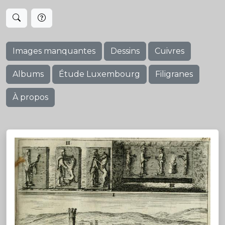
Images manquantes
Dessins
Cuivres
Albums
Étude Luxembourg
Filigranes
À propos