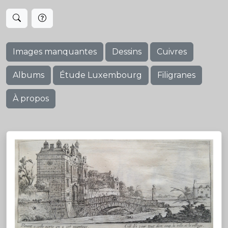
Images manquantes
Dessins
Cuivres
Albums
Étude Luxembourg
Filigranes
À propos