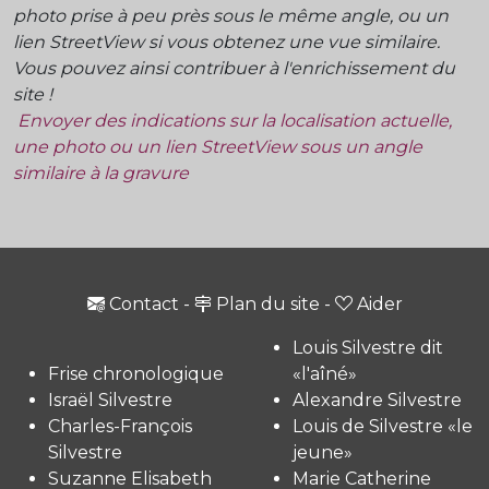
photo prise à peu près sous le même angle, ou un
lien StreetView si vous obtenez une vue similaire.
Vous pouvez ainsi contribuer à l'enrichissement du
site !
Envoyer des indications sur la localisation actuelle,
une photo ou un lien StreetView sous un angle
similaire à la gravure
Contact
-
Plan du site
-
Aider
Louis Silvestre dit
Frise chronologique
«l'aîné»
Israël Silvestre
Alexandre Silvestre
Charles-François
Louis de Silvestre «le
Silvestre
jeune»
Suzanne Elisabeth
Marie Catherine