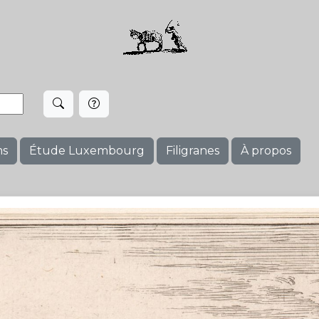
ms
Étude Luxembourg
Filigranes
À propos