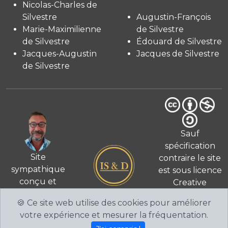
Nicolas-Charles de
Silvestre
Augustin-François
Marie-Maximilienne
de Silvestre
de Silvestre
Édouard de Silvestre
Jacques-Augustin
Jacques de Silvestre
de Silvestre
Sauf
spécification
Site
contraire le site
sympathique
est sous licence
conçu et
Creative
© 2026
réalisé
Commons 4.0
🍪 Ce site web utilise des cookies pour améliorer
par Fabien de
International
votre expérience et mesurer la fréquentation.
Silvestre
CC BY-NC-