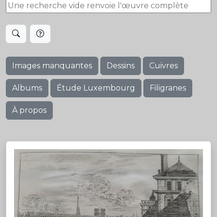
Images manquantes
Dessins
Cuivres
Albums
Étude Luxembourg
Filigranes
À propos