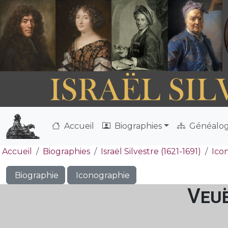
Accueil
Biographies
Généalog
Accueil
Biographies
Israël Silvestre (1621-1691)
Ico
Biographie
Iconographie
Veuë