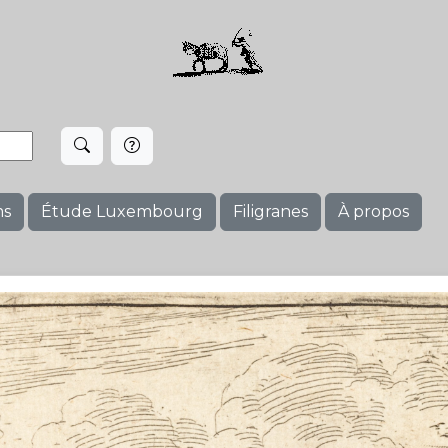
ms
Étude Luxembourg
Filigranes
À propos