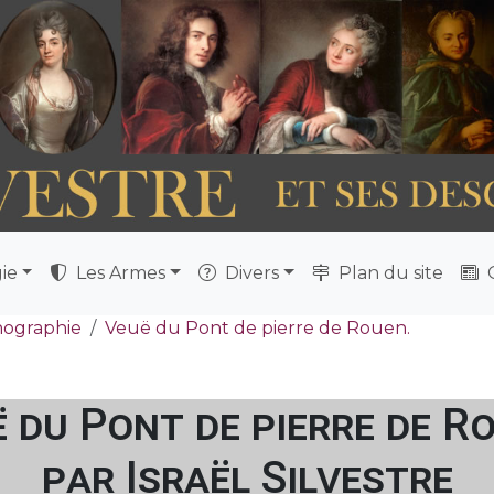
ie
Les Armes
Divers
Plan du site
Q
nographie
Veuë du Pont de pierre de Rouen.
 du Pont de pierre de R
par Israël Silvestre