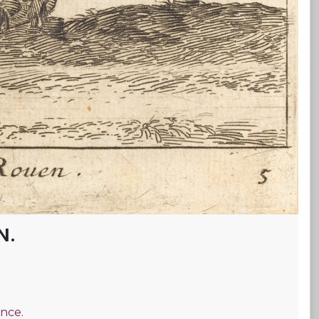
n.
ance.