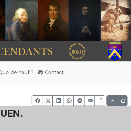
uoi de neuf ?
Contact
ouen.