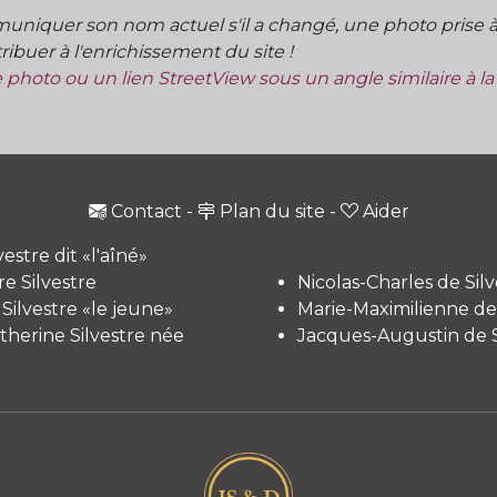
niquer son nom actuel s'il a changé, une photo prise à 
ibuer à l'enrichissement du site !
ne photo ou un lien StreetView sous un angle similaire à l
Contact
-
Plan du site
-
Aider
vestre dit «l'aîné»
e Silvestre
Nicolas-Charles de Silv
 Silvestre «le jeune»
Marie-Maximilienne de 
therine Silvestre née
Jacques-Augustin de S