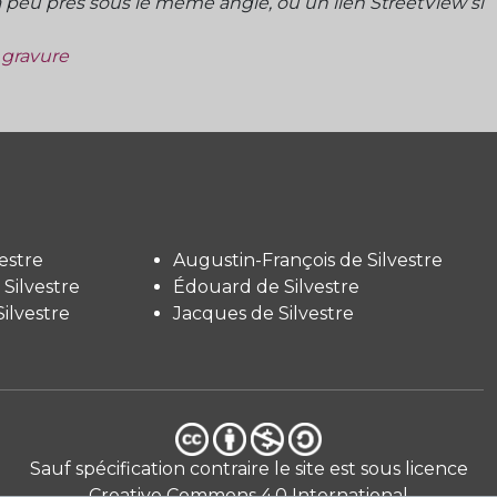
peu près sous le même angle, ou un lien StreetView si
a gravure
estre
Augustin-François de Silvestre
Silvestre
Édouard de Silvestre
ilvestre
Jacques de Silvestre
Sauf spécification contraire le site est sous licence
Creative Commons 4.0 International