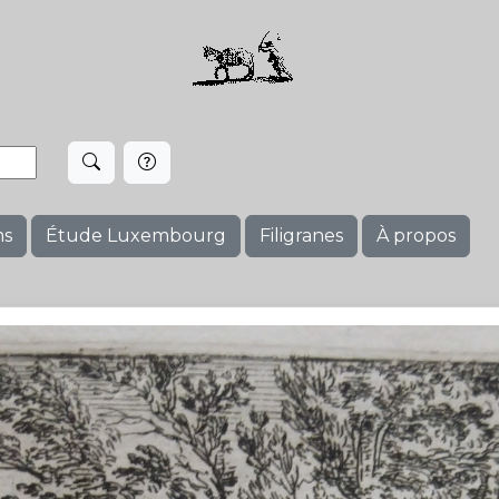
ms
Étude Luxembourg
Filigranes
À propos