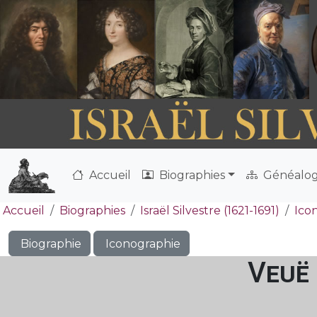
Accueil
Biographies
Généalog
Accueil
Biographies
Israël Silvestre (1621-1691)
Ico
Biographie
Iconographie
Veuë 