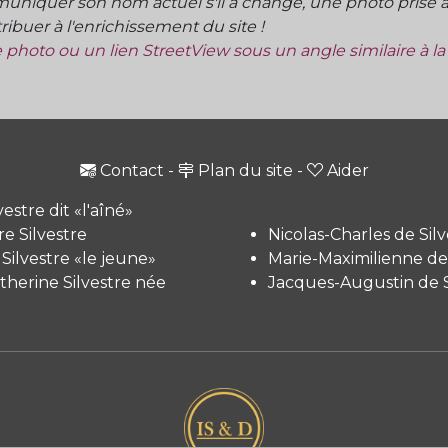
niquer son nom actuel s'il a changé, une photo prise à 
ibuer à l'enrichissement du site !
ne photo ou un lien StreetView sous un angle similaire à l
Contact
-
Plan du site
-
Aider
vestre dit «l'aîné»
e Silvestre
Nicolas-Charles de Silv
 Silvestre «le jeune»
Marie-Maximilienne de 
therine Silvestre née
Jacques-Augustin de S