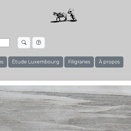
ms
Étude Luxembourg
Filigranes
À propos