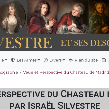
ie
Les Armes
Divers
Plan du site
Q
nographie
Veuë et Perspective du Chasteau de Madrid
erspective du Chasteau 
par Israël Silvestre