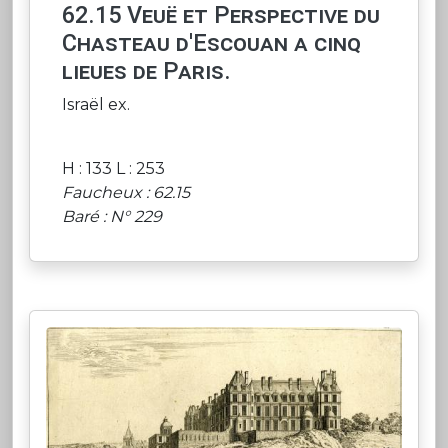
62.15 Veuë et Perspective du
Chasteau d'Escouan a cinq
lieues de Paris.
Israël ex.
H : 133 L : 253
Faucheux : 62.15
Baré : N° 229