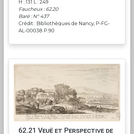
H : 131 L : 249
Faucheux : 62.20
Baré : N° 437
Crédit : Bibliothèques de Nancy, P-FG-
AL-00038 P.90
62.21 Veuë et Perspective de