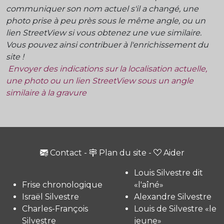
communiquer son nom actuel s'il a changé, une
photo prise à peu près sous le même angle, ou un
lien StreetView si vous obtenez une vue similaire.
Vous pouvez ainsi contribuer à l'enrichissement du
site !
Envoyer des indications sur la localisation actuelle,
une photo ou un lien StreetView sous un angle
similaire à la gravure
Contact
-
Plan du site
-
Aider
Louis Silvestre dit
Frise chronologique
«l'aîné»
Israël Silvestre
Alexandre Silvestre
Charles-François
Louis de Silvestre «le
Silvestre
jeune»