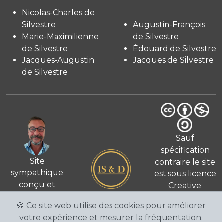
Nicolas-Charles de
Silvestre
Augustin-François
Marie-Maximilienne
de Silvestre
de Silvestre
Édouard de Silvestre
Jacques-Augustin
Jacques de Silvestre
de Silvestre
Sauf
spécification
Site
contraire le site
sympathique
est sous licence
conçu et
Creative
© 2026
réalisé
Commons 4.0
🍪 Ce site web utilise des cookies pour améliorer
par Fabien de
International
votre expérience et mesurer la fréquentation.
Silvestre
CC BY-NC-