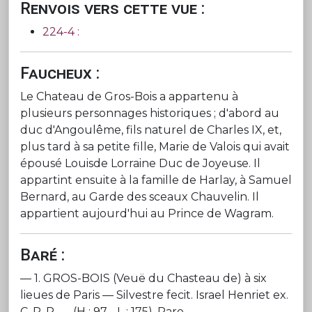
Renvois vers cette vue :
224-4 :
Faucheux :
Le Chateau de Gros-Bois a appartenu à
plusieurs personnages historiques ; d'abord au
duc d'Angoulême, fils naturel de Charles IX, et,
plus tard à sa petite fille, Marie de Valois qui avait
épousé Louisde Lorraine Duc de Joyeuse. Il
appartint ensuite à la famille de Harlay, à Samuel
Bernard, au Garde des sceaux Chauvelin. Il
appartient aujourd'hui au Prince de Wagram.
Baré :
— 1. GROS-BOIS (Veuë du Chasteau de) à six
lieues de Paris — Silvestre fecit. Israel Henriet ex.
C. P. R. — (H : 97 - L : 175). Rare.