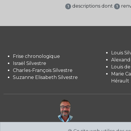
descriptions dont
renv
1
1
Louis Sil
Frise chronologique
Alexandr
Israël Silvestre
Louis de
Charles-François Silvestre
Marie Ca
Suzanne Elisabeth Silvestre
Hérault
Site sympathique conçu et réalisé