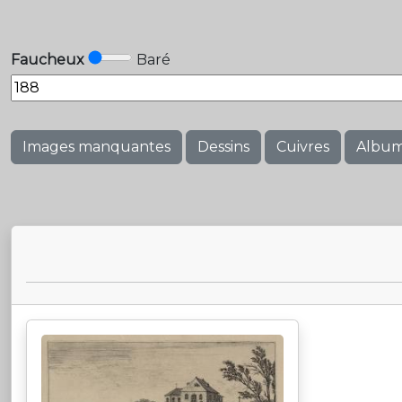
Faucheux
Baré
Images manquantes
Dessins
Cuivres
Albu