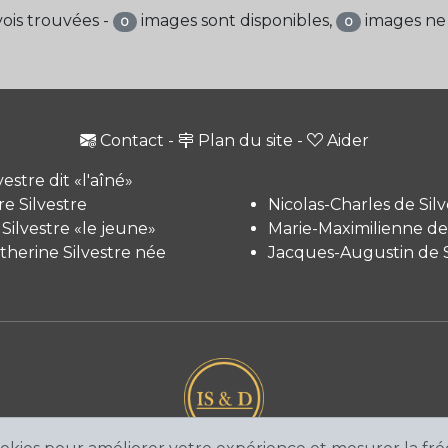
ois trouvées -
images sont disponibles,
images ne 
0
0
Contact
-
Plan du site
-
Aider
vestre dit «l'aîné»
e Silvestre
Nicolas-Charles de Silv
 Silvestre «le jeune»
Marie-Maximilienne de 
therine Silvestre née
Jacques-Augustin de S