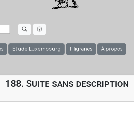
ms
Étude Luxembourg
Filigranes
À propos
188. Suite sans description