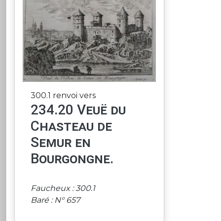
300.1 renvoi vers
234.20 Veuë du
Chasteau de
Semur en
Bourgongne.
Faucheux : 300.1
Baré : N° 657