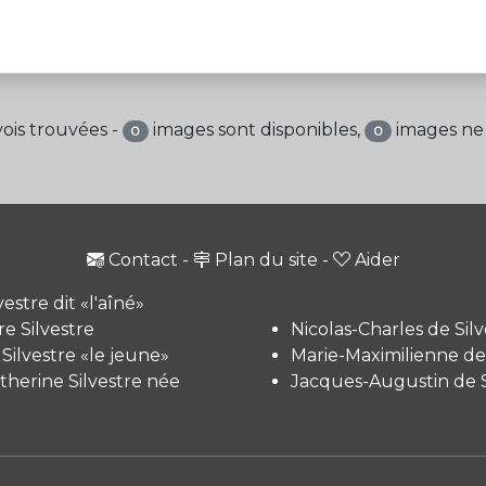
ois trouvées -
images sont disponibles,
images ne 
0
0
Contact
-
Plan du site
-
Aider
vestre dit «l'aîné»
e Silvestre
Nicolas-Charles de Silv
 Silvestre «le jeune»
Marie-Maximilienne de 
therine Silvestre née
Jacques-Augustin de S