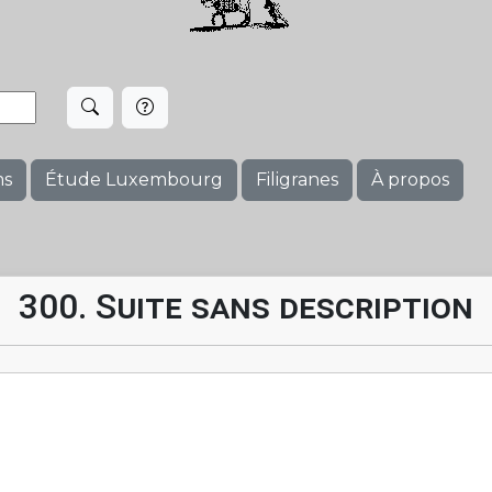
ms
Étude Luxembourg
Filigranes
À propos
300. Suite sans description