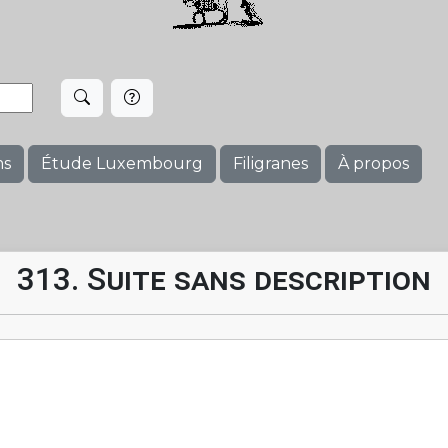
ms
Étude Luxembourg
Filigranes
À propos
313. Suite sans description