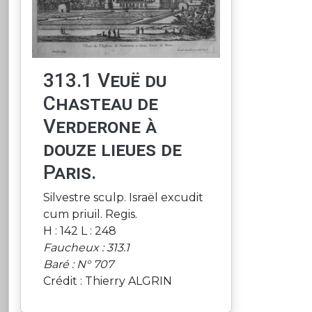
313.1 Veuë du
Chasteau de
Verderone à
douze lieues de
Paris.
Silvestre sculp. Israël excudit
cum priuil. Regis.
H : 142 L : 248
Faucheux : 313.1
Baré : N° 707
Crédit : Thierry ALGRIN