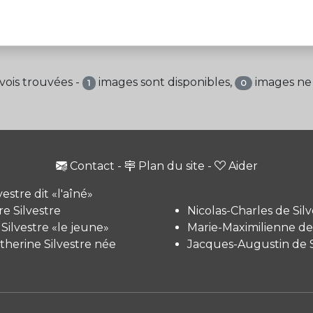
vois trouvées -
images sont disponibles,
images ne 
1
0
Contact
-
Plan du site
-
Aider
vestre dit «l'aîné»
e Silvestre
Nicolas-Charles de Silv
 Silvestre «le jeune»
Marie-Maximilienne de 
therine Silvestre née
Jacques-Augustin de S