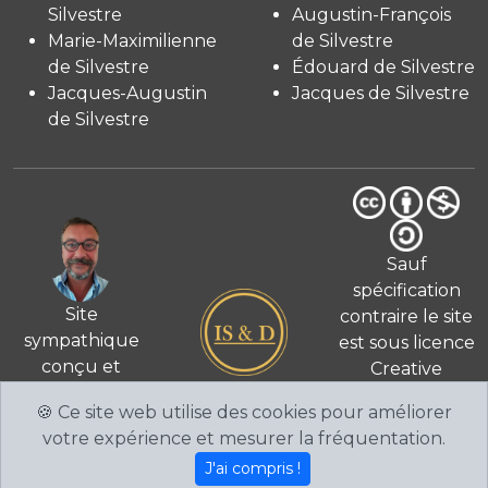
Silvestre
Augustin-François
Marie-Maximilienne
de Silvestre
de Silvestre
Édouard de Silvestre
Jacques-Augustin
Jacques de Silvestre
de Silvestre
Sauf
spécification
Site
contraire le site
sympathique
est sous licence
conçu et
Creative
© 2026
réalisé
Commons 4.0
🍪 Ce site web utilise des cookies pour améliorer
par Fabien de
International
votre expérience et mesurer la fréquentation.
Silvestre
CC BY-NC-
J'ai compris !
SA
.