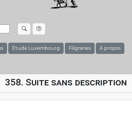
ms
Étude Luxembourg
Filigranes
À propos
358. Suite sans description