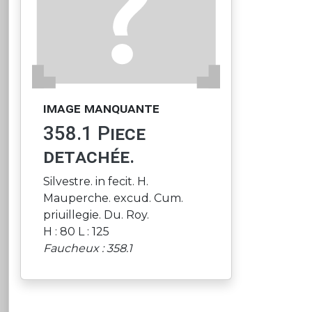
image manquante
358.1 Piece
detachée.
Silvestre. in fecit. H.
Mauperche. excud. Cum.
priuillegie. Du. Roy.
H : 80 L : 125
Faucheux : 358.1