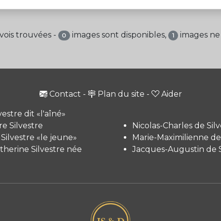
vois trouvées -
images sont disponibles,
images ne 
0
1
Contact
-
Plan du site
-
Aider
vestre dit «l'aîné»
e Silvestre
Nicolas-Charles de Silv
 Silvestre «le jeune»
Marie-Maximilienne de 
therine Silvestre née
Jacques-Augustin de S