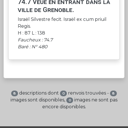
74.7 Veuë en entrant dans la
ville de Grenoble.
Israël Silvestre fecit. Israël ex cum priuil
Regis.
H : 87 L : 138
Faucheux : 74.7
Baré : N° 480
descriptions dont
renvois trouvées -
8
0
8
images sont disponibles,
images ne sont pas
0
encore disponibles.