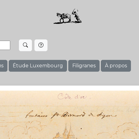
ms
Étude Luxembourg
Filigranes
À propos