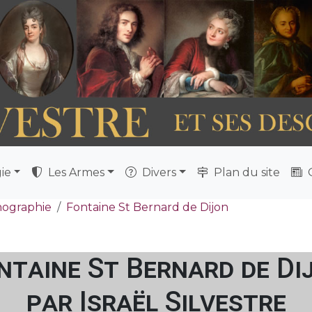
ie
Les Armes
Divers
Plan du site
Q
nographie
Fontaine St Bernard de Dijon
ntaine St Bernard de Di
par Israël Silvestre