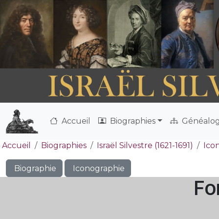
Accueil
Biographies
Généalog
Accueil
Biographies
Israël Silvestre (1621-1691)
Ico
Biographie
Iconographie
Fo