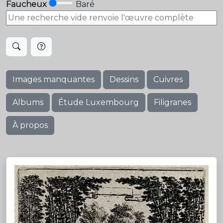
Faucheux
Baré
Images manquantes
Dessins
Cuivres
Albums
Étude Luxembourg
Filigranes
À propos