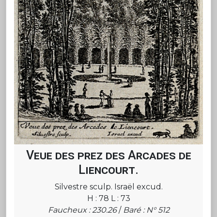
Veue des prez des Arcades de
Liencourt.
Silvestre sculp. Israël excud.
H : 78 L : 73
Faucheux : 230.26
/
Baré : N° 512