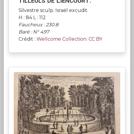
tilleuls de Liencourt.
Silvestre sculp. Israël excudit.
H : 84 L : 112
Faucheux : 230.8
Baré : N° 497
Crédit :
Wellcome Collection
.
CC BY