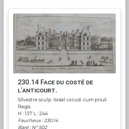
230.14 Face du costé de
l'anticourt.
Silvestre sculp. Israël cxcud. cum priuil.
Regis.
H : 137 L : 244
Faucheux : 230.14
Baré : N° 502