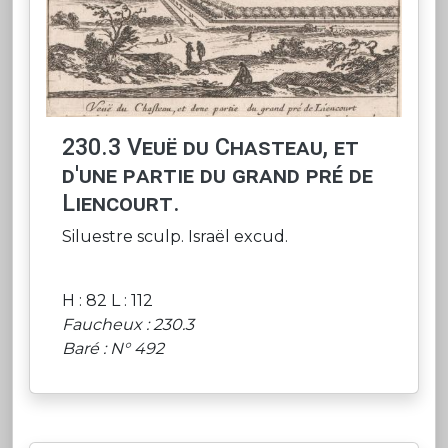
230.3 Veuë du Chasteau, et
d'une partie du grand pré de
Liencourt.
Siluestre sculp. Israël excud.
H : 82 L : 112
Faucheux : 230.3
Baré : N° 492