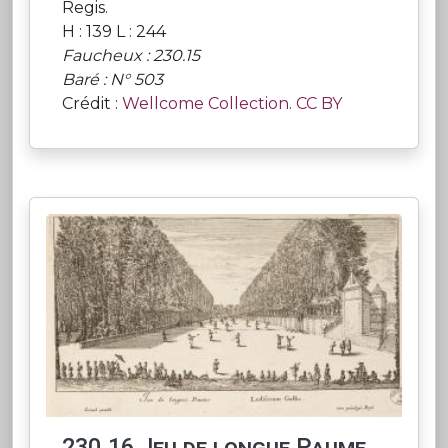
Regis.
H : 139 L : 244
Faucheux : 230.15
Baré : N° 503
Crédit :
Wellcome Collection
.
CC BY
230.16 Jeu de longue Paume