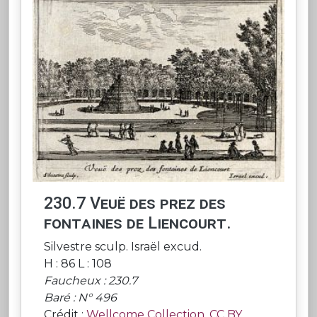
230.7 Veuë des prez des
fontaines de Liencourt.
Silvestre sculp. Israël excud.
H : 86 L : 108
Faucheux : 230.7
Baré : N° 496
Crédit :
Wellcome Collection
.
CC BY