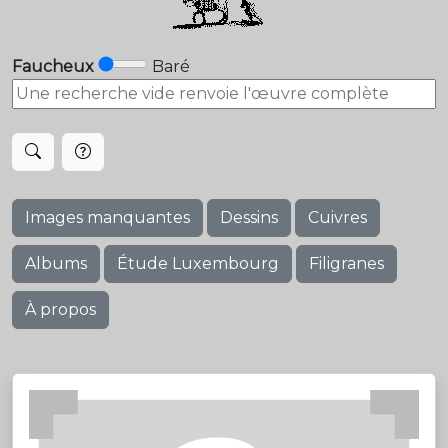
Faucheux
Baré
Images manquantes
Dessins
Cuivres
Albums
Étude Luxembourg
Filigranes
À propos