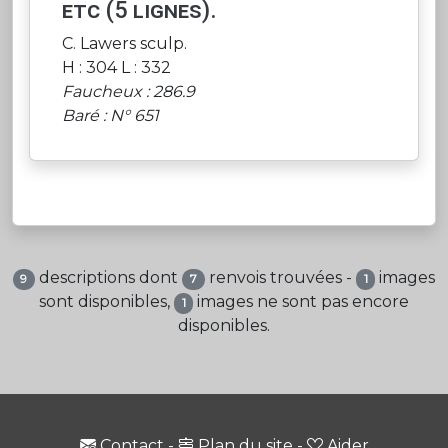
etc (5 lignes).
C. Lawers sculp.
H : 304 L : 332
Faucheux : 286.9
Baré : N° 651
descriptions dont
renvois trouvées -
images
9
7
1
sont disponibles,
images ne sont pas encore
1
disponibles.
Contact
-
Plan du site
-
Aider