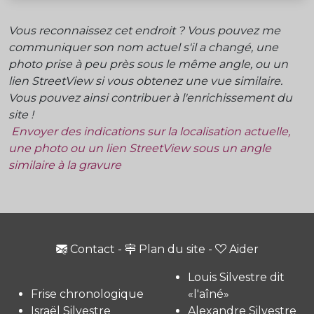
Vous reconnaissez cet endroit ? Vous pouvez me
communiquer son nom actuel s'il a changé, une
photo prise à peu près sous le même angle, ou un
lien StreetView si vous obtenez une vue similaire.
Vous pouvez ainsi contribuer à l'enrichissement du
site !
Envoyer des indications sur la localisation actuelle,
une photo ou un lien StreetView sous un angle
similaire à la gravure
Contact
-
Plan du site
-
Aider
Louis Silvestre dit
Frise chronologique
«l'aîné»
Israël Silvestre
Alexandre Silvestre