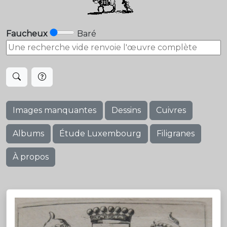
Faucheux
Baré
Images manquantes
Dessins
Cuivres
Albums
Étude Luxembourg
Filigranes
À propos