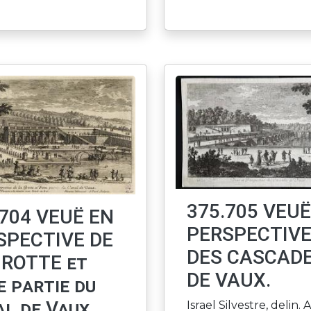
375.705 VEUË
.704 VEUË EN
PERSPECTIV
SPECTIVE DE
DES CASCAD
GROTTE et
DE VAUX.
e partie du
l de Vaux
Israel Silvestre, delin. 