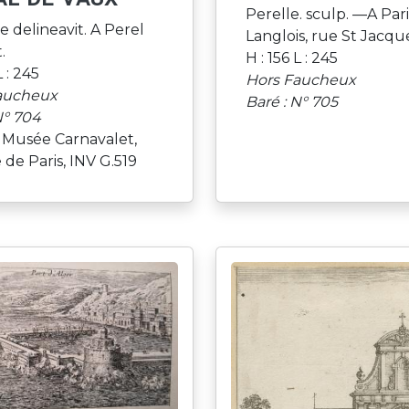
Perelle. sculp. —A Pari
re delineavit. A Perel
Langlois, rue St Jacqu
.
H : 156 L : 245
L : 245
Hors Faucheux
aucheux
Baré : N° 705
N° 704
: Musée Carnavalet,
e de Paris, INV G.519