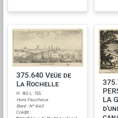
375.640 Veüe de
375
La Rochelle
PER
H : 80 L : 155
LA 
Hors Faucheux
Baré : N° 640
d'un
Crédit :
cana