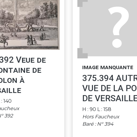
392 Veue de
image manquante
ontaine de
375.394 AUT
olon à
VUE DE LA P
aille
DE VERSAILL
 : 140
aucheux
H : 90 L : 158
N° 392
Hors Faucheux
Baré : N° 394