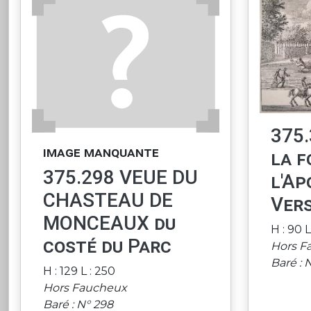
375.
image manquante
la f
375.298 VEUE DU
l'Ap
CHASTEAU DE
Vers
MONCEAUX du
H : 90 L
costé du Parc
Hors F
Baré : 
H : 129 L : 250
Hors Faucheux
Baré : N° 298