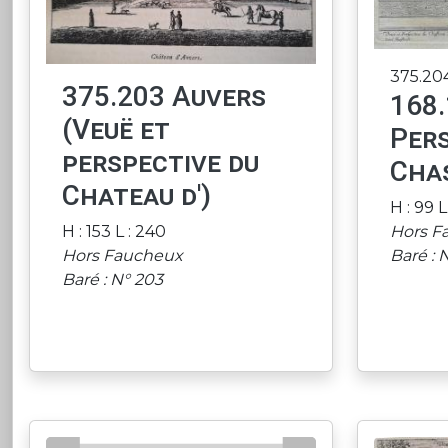
375.204
375.203 Auvers
168.
(Veuë et
Pers
perspective du
Cha
Chateau d')
H : 99 L
H : 153 L : 240
Hors F
Hors Faucheux
Baré : 
Baré : N° 203