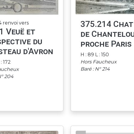
375.214 Chat
 renvoi vers
1 Veuë et
de Chantelo
pective du
proche Paris
steau d'Avron
H : 89 L : 150
Hors Faucheux
 : 172
Baré : N° 214
aucheux
N° 204