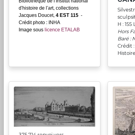
Bibliothèque de l'Institut national
d'histoire de l'art, collections
Silvest
Jacques Doucet,
4 EST 115
-
sculpsit
Crédit photo : INHA
H : 155 
Image sous
licence ETALAB
Hors F
Baré : 
Crédit 
Histoir
375.714 renvoi vers