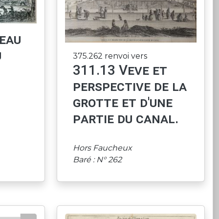
eau
u
375.262 renvoi vers
311.13 Veve et
perspective de la
grotte et d'une
partie du canal.
Hors Faucheux
Baré : N° 262