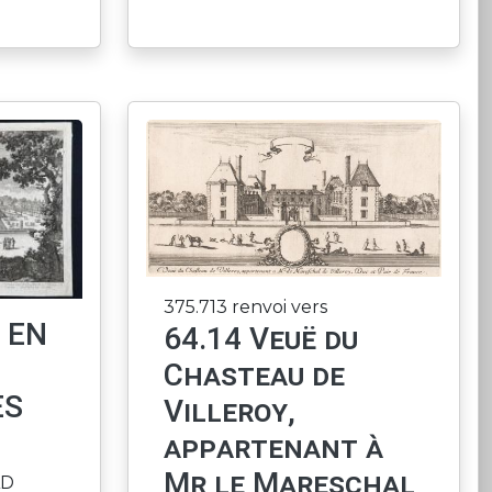
375.713 renvoi vers
 EN
64.14 Veuë du
E
Chasteau de
ES
Villeroy,
appartenant à
Mr le Mareschal
AD