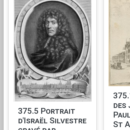
375.
des 
375.5 Portrait
Paul
d'Israël Silvestre
St 