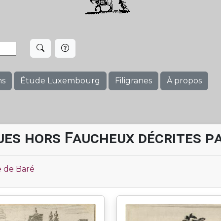
ms
Étude Luxembourg
Filigranes
À propos
ues hors Faucheux décrites p
 de Baré