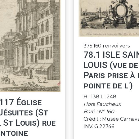
375.160 renvoi vers
78.1 ISLE SAI
LOUIS (vue de
Paris prise à 
pointe de l')
H : 138 L : 248
117 Église
Hors Faucheux
Jésuites (St
Baré : N° 160
Crédit : Musée Carnav
 St Louis) rue
INV. G.22746
Antoine