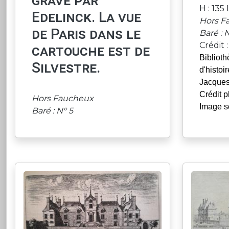
gravé par
H : 135 
Edelinck. La vue
Hors F
de Paris dans le
Baré : N
Crédit :
cartouche est de
Biblioth
Silvestre.
d'histoir
Jacques
Crédit p
Hors Faucheux
Image 
Baré : N° 5