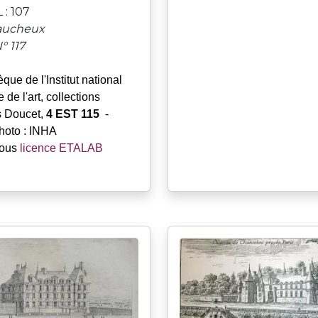
L : 107
aucheux
° 117
èque de l'Institut national
e de l'art, collections
 Doucet,
4 EST 115
-
hoto : INHA
sous
licence ETALAB