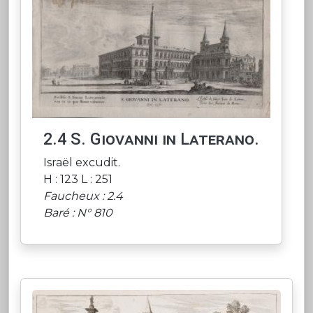
2.4 S. Giovanni in Laterano.
Israël excudit.
H : 123 L : 251
Faucheux : 2.4
Baré : N° 810