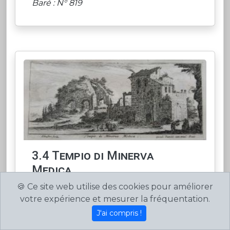
Baré : N° 819
3.4 Tempio di Minerva
Medica.
🍪 Ce site web utilise des cookies pour améliorer
Silvestre fecit excud. Parisiis cum priuil.
votre expérience et mesurer la fréquentation.
Regis.
H : 68 L : 156
J'ai compris !
Faucheux : 3.4